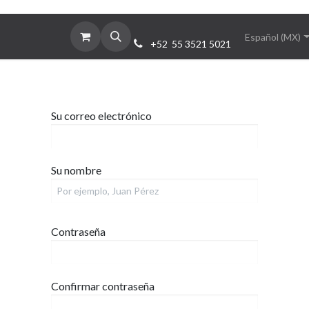
cios
Nosotros
Contáctanos
Español (MX)
+52 55 3521 5021
Su correo electrónico
Su nombre
Contraseña
Confirmar contraseña