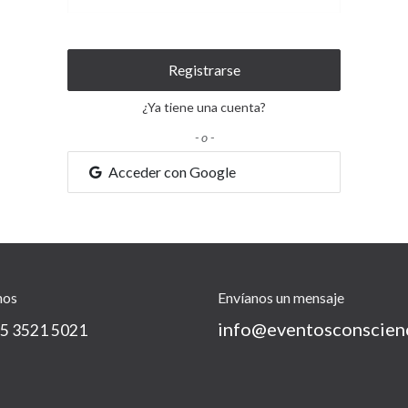
Registrarse
¿Ya tiene una cuenta?
- o -
Acceder con Google
nos
Envíanos un mensaje
info@eventosconscien
5 3521 5021