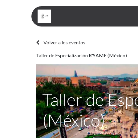
Inicio
Eventos
Servi
Volver a los eventos
Taller de Especialización R'SAME (México)
Taller de Es
(México)