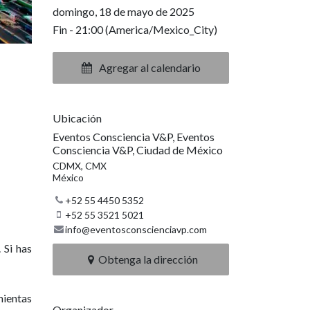
domingo, 18 de mayo de 2025
Fin -
21:00
(
America/Mexico_City
)
Agregar al calendario
Ubicación
Eventos Consciencia V&P, Eventos
Consciencia V&P, Ciudad de México
CDMX, CMX
México
+52 55 4450 5352
+52 55 3521 5021
info@eventosconscienciavp.com
 Si has
Obtenga la dirección
mientas
Organizador