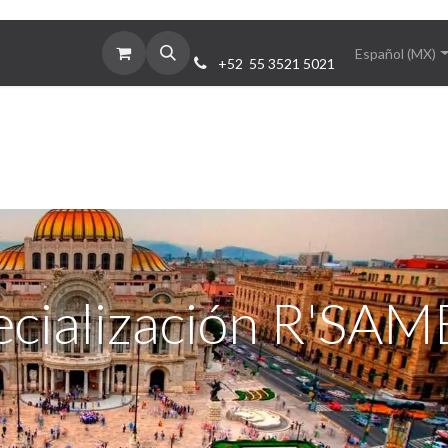
cios
Nosotros
Contáctanos
Español (MX)
+52 55 3521 5021
pecialización R'SAM