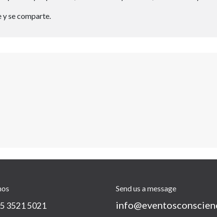
e y se comparte.
nos
Send us a message
info@eventosconscien
5 3521 5021