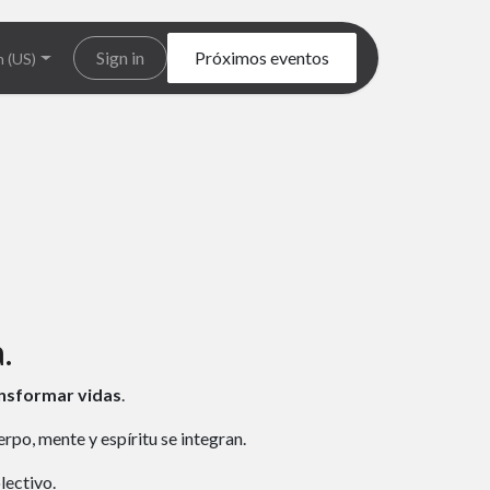
Sign in
Próximos eventos
h (US)
.
ansformar vidas
.
po, mente y espíritu se integran.
lectivo.