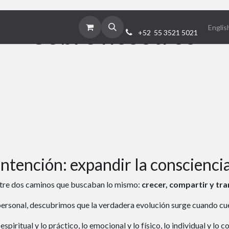
Sobre nosotros
Servicios
Nosotros
Contact us
Englis
+52 55 3521 5021
ntención: expandir la consciencia
ntre dos caminos que buscaban lo mismo:
crecer, compartir y tr
ersonal, descubrimos que la verdadera evolución surge cuando cuer
piritual y lo práctico, lo emocional y lo físico, lo individual y lo co